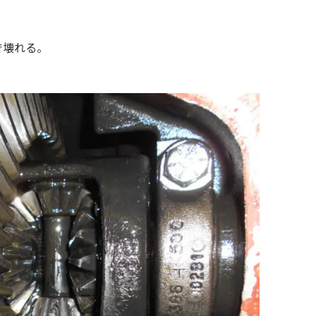
:
で壊れる。