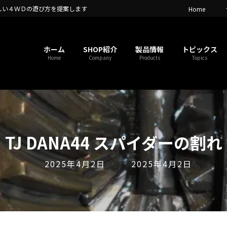
しい４ＷＤの遊び方を提案します
Home
ホーム
SHOP紹介
製品情報
トピックス
Home
Company
Products
Topics
TJ DANA44 スパイダーの割れ
最
2025年4月2日
2025年4月2日
終
更
新
日
時