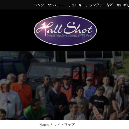
コ
ナ
ランクルやジムニー、チェロキー、ラングラーなど、常に新
ン
ビ
テ
ゲ
ン
ー
ツ
シ
へ
ョ
ス
ン
キ
に
ッ
移
プ
動
Home
サイトマップ