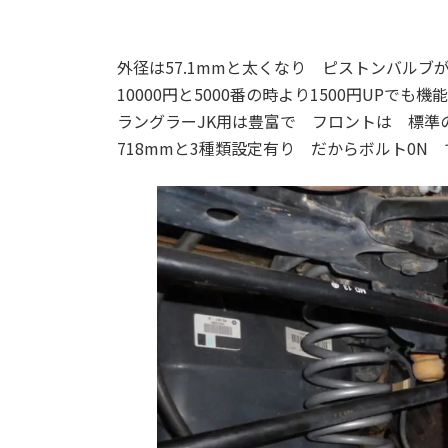
外径は57.1mmと太くなり ピストンバル
10000円と5000番の時より1500円UPで
ラングラーJK用は豊富で フロントは 標準の55
718mmと3種類設定有り だからボルト0N