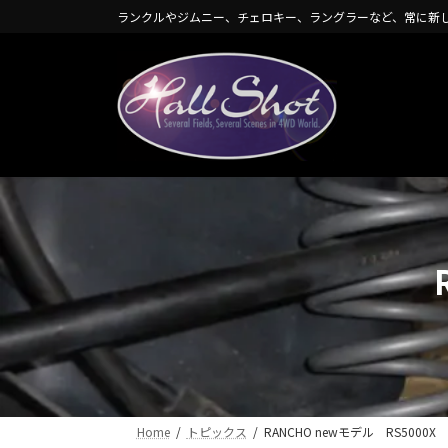
コ
ナ
ランクルやジムニー、チェロキー、ラングラーなど、常に新
ン
ビ
テ
ゲ
ン
ー
ツ
シ
へ
ョ
ス
ン
キ
に
ッ
移
プ
動
Home
トピックス
RANCHO newモデル RS5000X