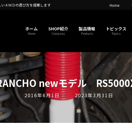
しい４ＷＤの遊び方を提案します
Home
ホーム
SHOP紹介
製品情報
トピックス
Home
Company
Products
Topics
RANCHO newモデル RS5000
最
2016年6月1日
2023年3月31日
終
更
新
日
時