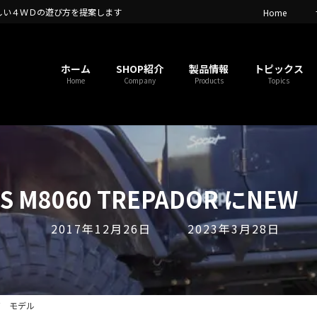
しい４ＷＤの遊び方を提案します
Home
ホーム
SHOP紹介
製品情報
トピックス
Home
Company
Products
Topics
IS M8060 TREPADOR にNE
最
2017年12月26日
2023年3月28日
終
更
新
日
NEW モデル
時