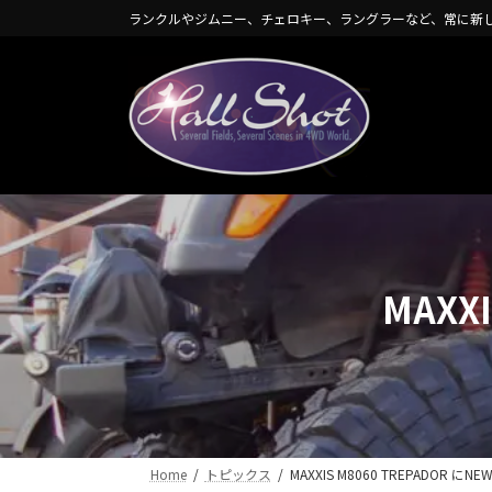
コ
ナ
ランクルやジムニー、チェロキー、ラングラーなど、常に新
ン
ビ
テ
ゲ
ン
ー
ツ
シ
へ
ョ
ス
ン
キ
に
ッ
移
プ
動
MAXX
Home
トピックス
MAXXIS M8060 TREPADOR に