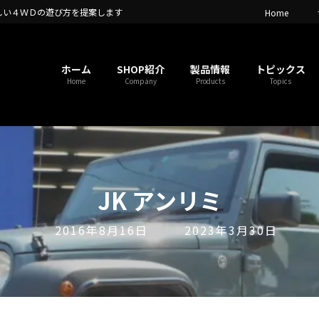
しい４ＷＤの遊び方を提案します
Home
ホーム
SHOP紹介
製品情報
トピックス
Home
Company
Products
Topics
JK アンリミ
最
2016年8月16日
2023年3月30日
終
更
新
日
時