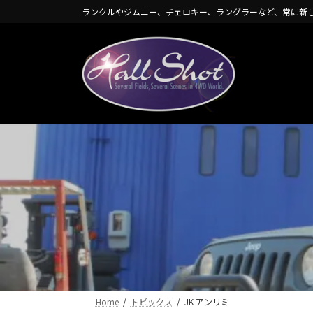
コ
ナ
ランクルやジムニー、チェロキー、ラングラーなど、常に新
ン
ビ
テ
ゲ
ン
ー
ツ
シ
へ
ョ
ス
ン
キ
に
ッ
移
プ
動
Home
トピックス
JK アンリミ