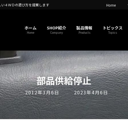
しい４ＷＤの遊び方を提案します
Home
ホーム
SHOP紹介
製品情報
トピックス
Home
Company
Products
Topics
部品供給停止
最
2012年3月6日
2023年4月6日
終
更
新
日
時