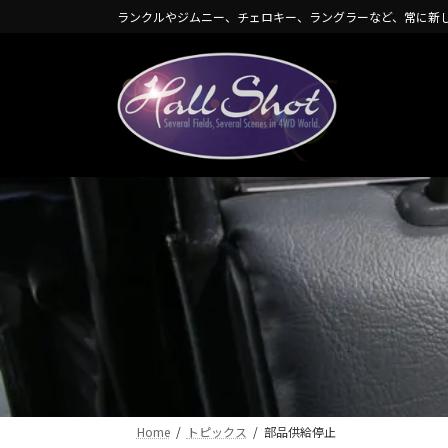
コ
ナ
ランクルやジムニー、チェロキー、ラングラーなど、常に新
ン
ビ
テ
ゲ
ン
ー
ツ
シ
へ
ョ
ス
ン
キ
に
ッ
移
プ
動
Home
トピックス
部品供給停止