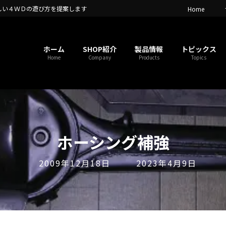
しい４ＷＤの遊び方を提案します
Home
ホーム
SHOP紹介
製品情報
トピックス
Home
Company
Products
Topics
ホーシング補強
最
2009年12月18日
2023年4月9日
終
更
新
日
時