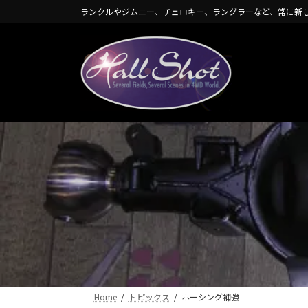
コ
ナ
ランクルやジムニー、チェロキー、ラングラーなど、常に新
ン
ビ
テ
ゲ
ン
ー
ツ
シ
へ
ョ
ス
ン
キ
に
ッ
移
プ
動
Home
トピックス
ホーシング補強