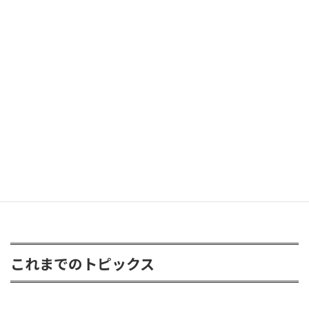
ラングラー グラディエーターが遊びに
2026年6月8日
FJクルーザー 3inアップ
2026年4月24日
これまでのトピックス