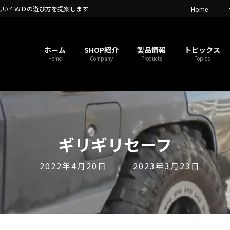
しい４ＷＤの遊び方を提案します
Home
ホーム
SHOP紹介
製品情報
トピックス
Home
Company
Products
Topics
ギリギリセーフ
最
2022年4月20日
2023年3月23日
終
更
新
日
時