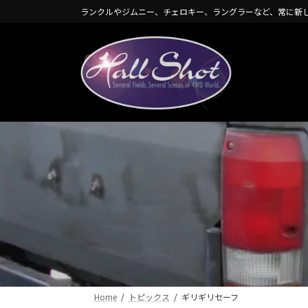
コ
ナ
ランクルやジムニー、チェロキー、ラングラーなど、常に新
ン
ビ
テ
ゲ
ン
ー
ツ
シ
へ
ョ
ス
ン
キ
に
ッ
移
プ
動
Home
トピックス
ギリギリセーフ