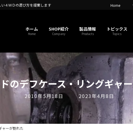
しい４ＷＤの遊び方を提案します
Home
ホーム
SHOP紹介
製品情報
トピックス
Home
Company
Products
Topics
ードのデフケース・リングギャー
最
2010年5月18日
2023年4月8日
終
更
新
日
ギャーが割れた
時