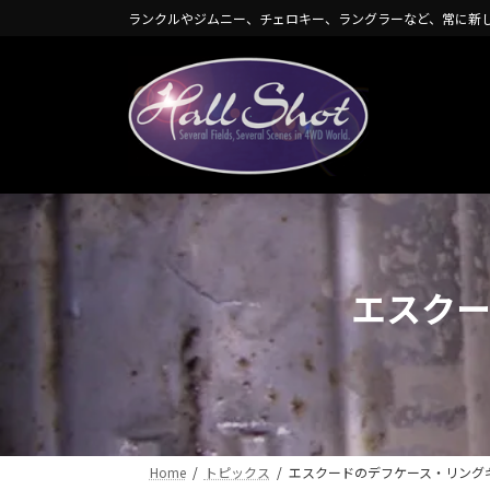
コ
ナ
ランクルやジムニー、チェロキー、ラングラーなど、常に新
ン
ビ
テ
ゲ
ン
ー
ツ
シ
へ
ョ
ス
ン
キ
に
ッ
移
プ
動
エスク
Home
トピックス
エスクードのデフケース・リング