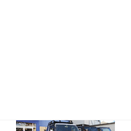
コ
ナ
ン
ビ
テ
ゲ
ン
ー
ツ
シ
へ
ョ
ス
ン
キ
に
ランドクルーザー
ッ
移
プ
動
最
2021年11月26日
2023年2月24日
終
更
新
日
Home
カスタム実績
トヨタ ランドクルーザー
ランドクルーザー
時
: